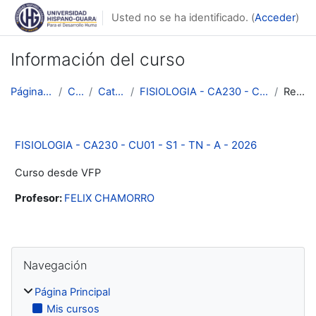
Salta al contenido principal
Usted no se ha identificado. (
Acceder
)
Información del curso
Página Principal
Cursos
Categoría 1
FISIOLOGIA - CA230 - CU01 - S1 - TN - A - 2026
Resumen
FISIOLOGIA - CA230 - CU01 - S1 - TN - A - 2026
Curso desde VFP
Profesor:
FELIX CHAMORRO
Bloques
Salta Navegación
Navegación
Página Principal
Mis cursos