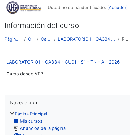
Salta al contenido principal
Usted no se ha identificado. (
Acceder
)
Información del curso
Página Principal
Cursos
Categoría 1
LABORATORIO I - CA334 - CU01 - S1 - TN - A - 2026
Resumen
LABORATORIO I - CA334 - CU01 - S1 - TN - A - 2026
Curso desde VFP
Bloques
Salta Navegación
Navegación
Página Principal
Mis cursos
Anuncios de la página