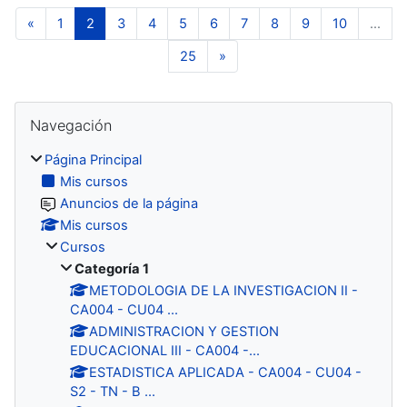
Página anterior
Página 1
Página 2
Página 3
Página 4
Página 5
Página 6
Página 7
Página 8
Página 9
Página 10
«
1
2
3
4
5
6
7
8
9
10
…
Página 25
Siguiente página
25
»
Bloques
Salta Navegación
Navegación
Página Principal
Mis cursos
Anuncios de la página
Mis cursos
Cursos
Categoría 1
METODOLOGIA DE LA INVESTIGACION II -
CA004 - CU04 ...
ADMINISTRACION Y GESTION
EDUCACIONAL III - CA004 -...
ESTADISTICA APLICADA - CA004 - CU04 -
S2 - TN - B ...