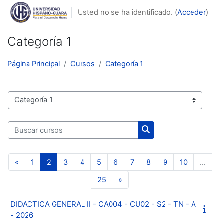
Salta al contenido principal
Usted no se ha identificado. (
Acceder
)
Categoría 1
Página Principal
Cursos
Categoría 1
Categorías
Buscar cursos
Buscar cursos
Página anterior
Página 1
Página 2
Página 3
Página 4
Página 5
Página 6
Página 7
Página 8
Página 9
Página 10
«
1
2
3
4
5
6
7
8
9
10
…
Página 25
Siguiente página
25
»
DIDACTICA GENERAL II - CA004 - CU02 - S2 - TN - A
- 2026